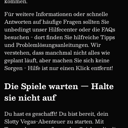
kommen.
Für weitere Informationen oder schnelle
Antworten auf häufige Fragen sollten Sie
unbedingt unser Hilfecenter oder die FAQs
besuchen - dort finden Sie hilfreiche Tipps
und Problemlösungsanleitungen. Wir
verstehen, dass manchmal nicht alles wie
geplant läuft, aber machen Sie sich keine
Sorgen - Hilfe ist nur einen Klick entfernt!
Die Spiele warten — Halte
sie nicht auf
Du hast es geschafft! Du bist bereit, dein
Slotty Vegas-Abenteuer zu starten. Mit