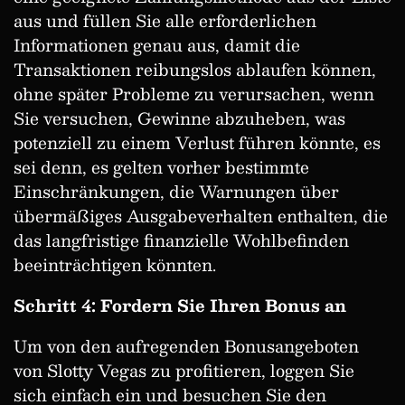
aus und füllen Sie alle erforderlichen
Informationen genau aus, damit die
Transaktionen reibungslos ablaufen können,
ohne später Probleme zu verursachen, wenn
Sie versuchen, Gewinne abzuheben, was
potenziell zu einem Verlust führen könnte, es
sei denn, es gelten vorher bestimmte
Einschränkungen, die Warnungen über
übermäßiges Ausgabeverhalten enthalten, die
das langfristige finanzielle Wohlbefinden
beeinträchtigen könnten.
Schritt 4: Fordern Sie Ihren Bonus an
Um von den aufregenden Bonusangeboten
von Slotty Vegas zu profitieren, loggen Sie
sich einfach ein und besuchen Sie den