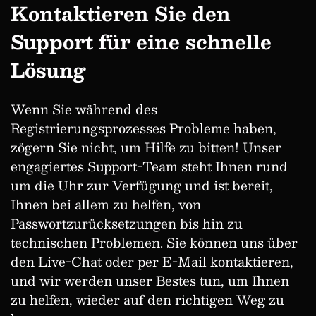
Kontaktieren Sie den
Support für eine schnelle
Lösung
Wenn Sie während des
Registrierungsprozesses Probleme haben,
zögern Sie nicht, um Hilfe zu bitten! Unser
engagiertes Support-Team steht Ihnen rund
um die Uhr zur Verfügung und ist bereit,
Ihnen bei allem zu helfen, von
Passwortzurücksetzungen bis hin zu
technischen Problemen. Sie können uns über
den Live-Chat oder per E-Mail kontaktieren,
und wir werden unser Bestes tun, um Ihnen
zu helfen, wieder auf den richtigen Weg zu