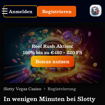
Anmelden
Registrieren
Reel Rush Aktion:
160% bis zu €480 + 220 FS
Bonus nutzen
›
Slotty Vegas Casino
Registrierung
In wenigen Minuten bei Slotty