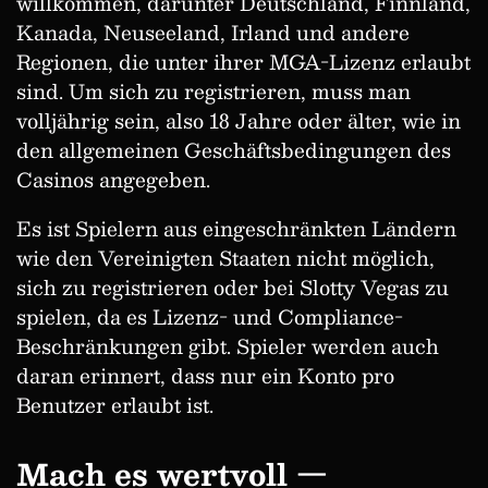
willkommen, darunter Deutschland, Finnland,
Kanada, Neuseeland, Irland und andere
Regionen, die unter ihrer MGA-Lizenz erlaubt
sind. Um sich zu registrieren, muss man
volljährig sein, also 18 Jahre oder älter, wie in
den allgemeinen Geschäftsbedingungen des
Casinos angegeben.
Es ist Spielern aus eingeschränkten Ländern
wie den Vereinigten Staaten nicht möglich,
sich zu registrieren oder bei Slotty Vegas zu
spielen, da es Lizenz- und Compliance-
Beschränkungen gibt. Spieler werden auch
daran erinnert, dass nur ein Konto pro
Benutzer erlaubt ist.
Mach es wertvoll —