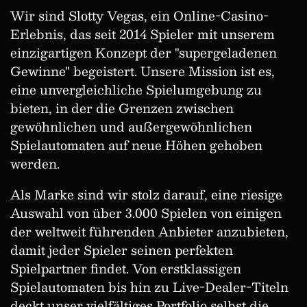
Wir sind Slotty Vegas, ein Online-Casino-
Erlebnis, das seit 2014 Spieler mit unserem
einzigartigen Konzept der "supergeladenen
Gewinne" begeistert. Unsere Mission ist es,
eine unvergleichliche Spielumgebung zu
bieten, in der die Grenzen zwischen
gewöhnlichen und außergewöhnlichen
Spielautomaten auf neue Höhen gehoben
werden.
Als Marke sind wir stolz darauf, eine riesige
Auswahl von über 3.000 Spielen von einigen
der weltweit führenden Anbieter anzubieten,
damit jeder Spieler seinen perfekten
Spielpartner findet. Von erstklassigen
Spielautomaten bis hin zu Live-Dealer-Titeln
deckt unser vielfältiges Portfolio selbst die