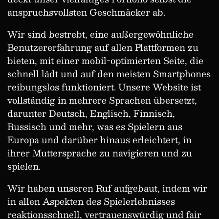
anspruchsvollsten Geschmäcker ab.
Wir sind bestrebt, eine außergewöhnliche
Benutzererfahrung auf allen Plattformen zu
bieten, mit einer mobil-optimierten Seite, die
schnell lädt und auf den meisten Smartphones
reibungslos funktioniert. Unsere Website ist
vollständig in mehrere Sprachen übersetzt,
darunter Deutsch, Englisch, Finnisch,
Russisch und mehr, was es Spielern aus
Europa und darüber hinaus erleichtert, in
ihrer Muttersprache zu navigieren und zu
spielen.
Wir haben unseren Ruf aufgebaut, indem wir
in allen Aspekten des Spielerlebnisses
reaktionsschnell, vertrauenswürdig und fair