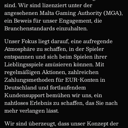
sind. Wir sind lizenziert unter der
angesehenen Malta Gaming Authority (MGA),
ein Beweis für unser Engagement, die
Branchenstandards einzuhalten.
Unser Fokus liegt darauf, eine aufregende
Atmosphäre zu schaffen, in der Spieler
entspannen und sich beim Spielen ihrer
Lieblingsspiele amüsieren können. Mit
regelmäßigen Aktionen, zahlreichen
Zahlungsmethoden für EUR-Konten in
Deutschland und fortlaufendem
Kundensupport bemühen wir uns, ein
nahtloses Erlebnis zu schaffen, das Sie nach
mehr verlangen lässt.
Wir sind überzeugt, dass unser Konzept der