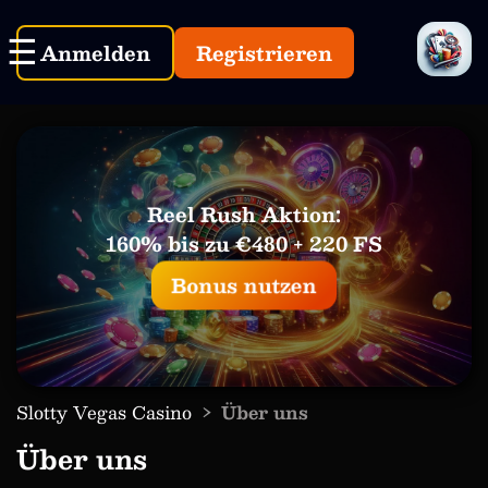
Anmelden
Registrieren
Reel Rush Aktion:
160% bis zu €480 + 220 FS
Bonus nutzen
›
Slotty Vegas Casino
Über uns
Über uns